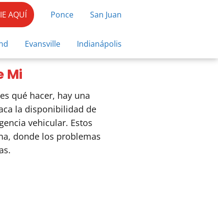
E AQUÍ
Ponce
San Juan
nd
Evansville
Indianápolis
e Mi
bes qué hacer, hay una
aca la disponibilidad de
encia vehicular. Estos
ona, donde los problemas
as.