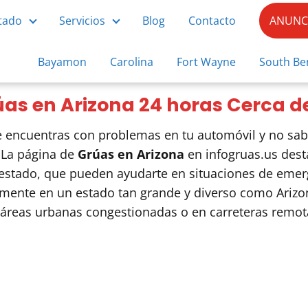
tado
Servicios
Blog
Contacto
ANUNCI
Bayamon
Carolina
Fort Wayne
South Be
as en Arizona 24 horas Cerca d
 te encuentras con problemas en tu automóvil y no sa
. La página de
Grúas en Arizona
en infogruas.us dest
estado, que pueden ayudarte en situaciones de emerg
ialmente en un estado tan grande y diverso como Ariz
 áreas urbanas congestionadas o en carreteras remot