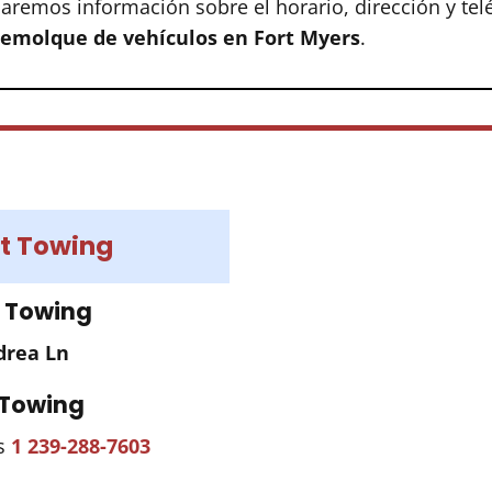
aremos información sobre el horario, dirección y tel
 remolque de vehículos en Fort Myers
.
t Towing
t Towing
drea Ln
 Towing
es
1 239-288-7603