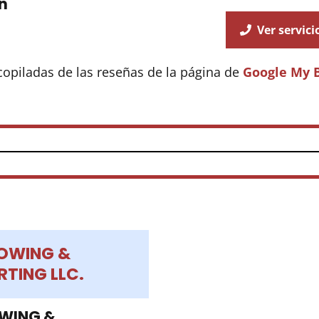
n
Ver servici
copiladas de las reseñas de la página de
Google My 
OWING &
TING LLC.
OWING &