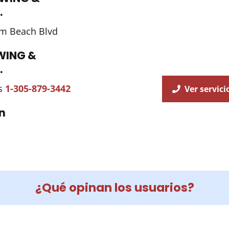
.
lm Beach Blvd
WING &
.
es
1-305-879-3442
Ver servici
n
¿Qué opinan los usuarios?