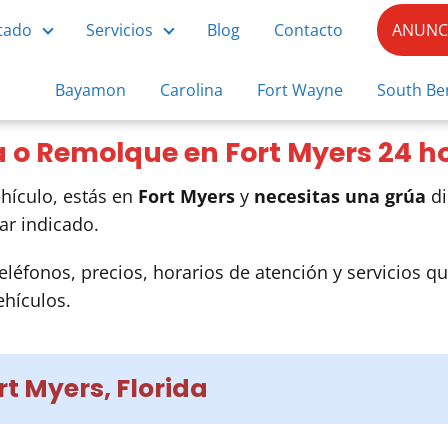
tado
Servicios
Blog
Contacto
ANUNCI
Bayamon
Carolina
Fort Wayne
South Be
a o Remolque en Fort Myers 24 h
hículo, estás en
Fort Myers
y
necesitas una grúa
di
ar indicado.
eléfonos, precios, horarios de atención y servicios qu
hículos.
t Myers, Florida