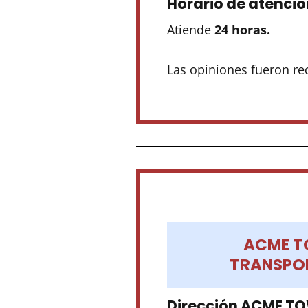
Horario de atenció
Atiende
24 horas.
Las opiniones fueron re
ACME T
TRANSPOR
Dirección ACME T