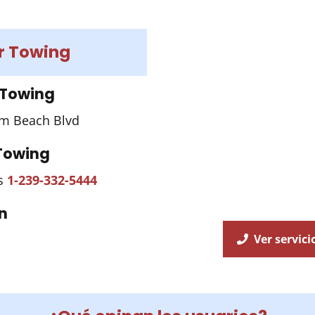
r Towing
 Towing
lm Beach Blvd
 Towing
es
1-239-332-5444
n
Ver servici