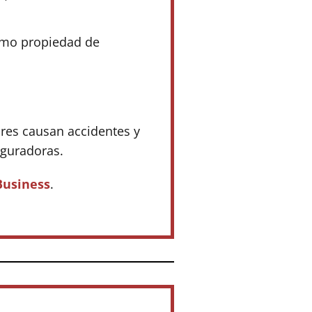
como propiedad de
ores causan accidentes y
eguradoras.
Business
.