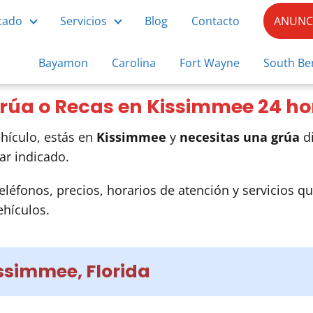
tado
Servicios
Blog
Contacto
ANUNCI
Bayamon
Carolina
Fort Wayne
South Be
rúa o Recas en Kissimmee 24 ho
hículo, estás en
Kissimmee
y
necesitas una grúa
di
ar indicado.
eléfonos, precios, horarios de atención y servicios qu
hículos.
ssimmee, Florida