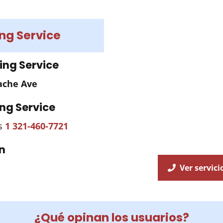
ng Service
ing Service
ache Ave
ng Service
es
1 321-460-7721
n
Ver servici
¿Qué opinan los usuarios?